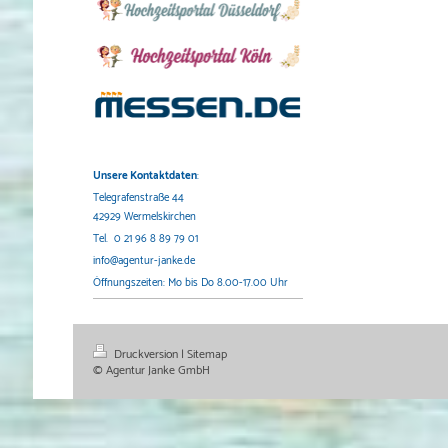
Unsere Kontaktdaten
:
Telegrafenstraße 44
42929 Wermelskirchen
Tel. 0 21 96 8 89 79 01
info@agentur-janke.de
Öffnungszeiten: Mo bis Do 8.00-17.00 Uhr
Druckversion
|
Sitemap
© Agentur Janke GmbH