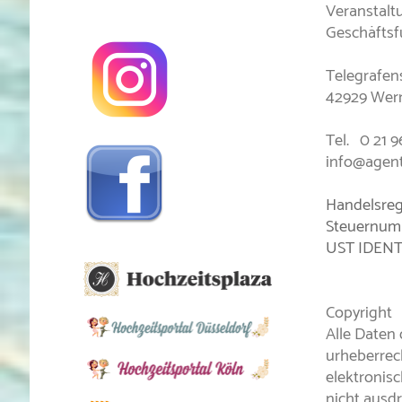
Veranstalt
Geschäftsf
Telegrafen
42929 Wer
Tel. 0 21 9
info@agent
Handelsreg
Steuernum
UST IDENT
Copyright
Alle Daten
urheberrec
elektronis
nicht ausd