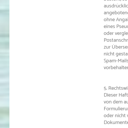
ausdrücklic
angebotene
ohne Angab
eines Pseu
oder vergl
Postanschr
zur Überse
nicht gest
Spam-Mails
vorbehalte
5. Rechtsw
Dieser Haft
von dem aus
Formulieru
oder nicht 
Dokumentes