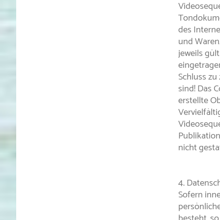
Videoseque
Tondokumen
des Intern
und Warenz
jeweils gül
eingetrage
Schluss zu
sind! Das C
erstellte O
Vervielfäl
Videoseque
Publikatio
nicht gesta
4. Datensc
Sofern inn
persönlich
besteht, so