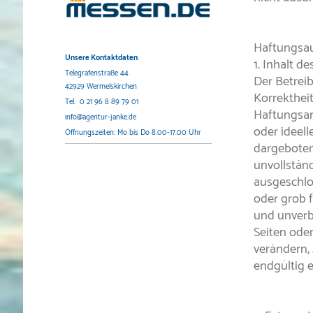
Haftungsa
Unsere Kontaktdaten
:
1. Inhalt 
Telegrafenstraße 44
Der Betreib
42929 Wermelskirchen
Korrektheit
Tel. 0 21 96 8 89 79 01
Haftungsan
info@agentur-janke.de
oder ideel
Öffnungszeiten: Mo bis Do 8.00-17.00 Uhr
dargeboten
unvollstän
ausgeschlos
oder grob f
und unverbi
Seiten ode
verändern, 
endgültig e