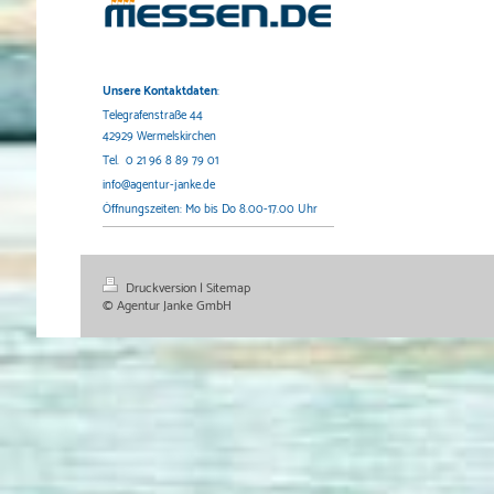
Unsere Kontaktdaten
:
Telegrafenstraße 44
42929 Wermelskirchen
Tel. 0 21 96 8 89 79 01
info@agentur-janke.de
Öffnungszeiten: Mo bis Do 8.00-17.00 Uhr
Druckversion
|
Sitemap
© Agentur Janke GmbH