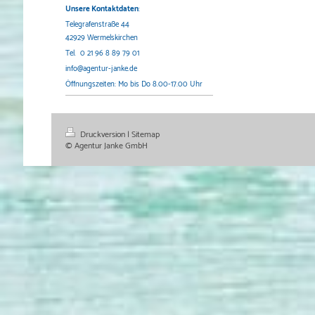
Unsere Kontaktdaten
:
Telegrafenstraße 44
42929 Wermelskirchen
Tel. 0 21 96 8 89 79 01
info@agentur-janke.de
Öffnungszeiten: Mo bis Do 8.00-17.00 Uhr
Druckversion
|
Sitemap
© Agentur Janke GmbH