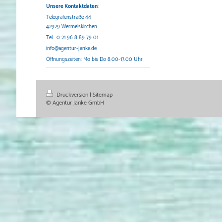
Unsere Kontaktdaten
:
Telegrafenstraße 44
42929 Wermelskirchen
Tel. 0 21 96 8 89 79 01
info@agentur-janke.de
Öffnungszeiten: Mo bis Do 8.00-17.00 Uhr
Druckversion
|
Sitemap
© Agentur Janke GmbH